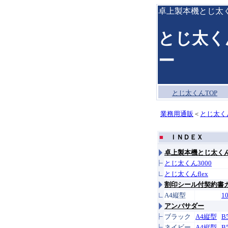
卓上製本機とじ太
とじ太く
ー
とじ太くんTOP
業務用通販
＜
とじ太く
■
ＩＮＤＥＸ
卓上製本機とじ太く
とじ太くん3000
とじ太くんflex
割印シール付契約書
A4縦型
1
アンバサダー
ブラック
A4縦型
B
ネイビー
A4縦型
B