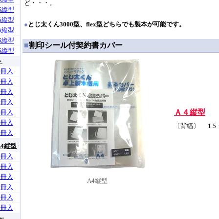
ど・・・。
5縦型
5縦型
●
とじ太くん3000型、flex型どちらでも製本が可能です。
5縦型
5縦型
■
割印シール付契約書カバー
5縦型
ト
0冊入
0冊入
0冊入
0冊入
Ａ４縦型
0冊入
0冊入
〔背幅〕
1.5・
0冊入
4縦型
0冊入
0冊入
0冊入
A4縦型
0冊入
0冊入
0冊入