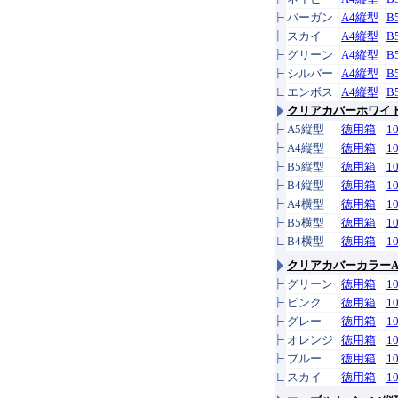
バーガン
A4縦型
B
スカイ
A4縦型
B
グリーン
A4縦型
B
シルバー
A4縦型
B
エンボス
A4縦型
B
クリアカバーホワイ
A5縦型
徳用箱
1
A4縦型
徳用箱
1
B5縦型
徳用箱
1
B4縦型
徳用箱
1
A4横型
徳用箱
1
B5横型
徳用箱
1
B4横型
徳用箱
1
クリアカバーカラーA
グリーン
徳用箱
1
ピンク
徳用箱
1
グレー
徳用箱
1
オレンジ
徳用箱
1
ブルー
徳用箱
1
スカイ
徳用箱
1