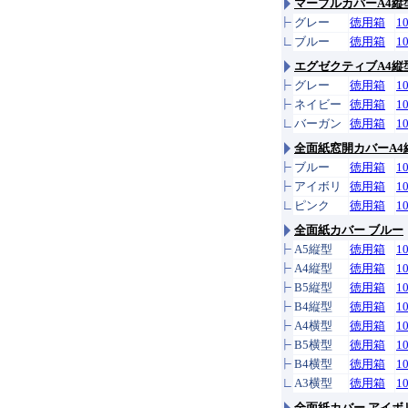
マーブルカバーA4縦
グレー
徳用箱
1
ブルー
徳用箱
1
エグゼクティブA4縦
グレー
徳用箱
1
ネイビー
徳用箱
1
バーガン
徳用箱
1
全面紙窓開カバーA4
ブルー
徳用箱
1
アイボリ
徳用箱
1
ピンク
徳用箱
1
全面紙カバー ブルー
A5縦型
徳用箱
1
A4縦型
徳用箱
1
B5縦型
徳用箱
1
B4縦型
徳用箱
1
A4横型
徳用箱
1
B5横型
徳用箱
1
B4横型
徳用箱
1
A3横型
徳用箱
1
全面紙カバー アイボ