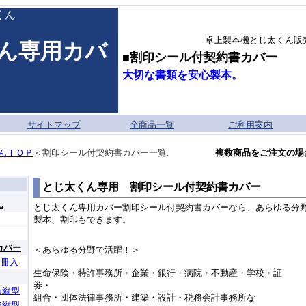
くん
卓上製本機とじ太くん販
ん専用カバ
■割印シール付契約書カバー
大切な書類を安心製本。
サイトマップ
全商品一覧
ご利用案内
んＴＯＰ
＜割印シール付契約書カバー一覧.
複数商品をご注文の場
とじ太くん専用 割印シール付契約書カバー
ん
とじ太くん専用カバー割印シール付契約書カバーなら、あらゆる分
製本、割印もできます。
カバー
＜あらゆる分野で活躍！＞
0冊入
生命保険・特許事務所・企業・銀行・病院・不動産・学校・証
券・
5縦型
組合・団体法律事務所・建築・設計・税務会計事務所な
5縦型